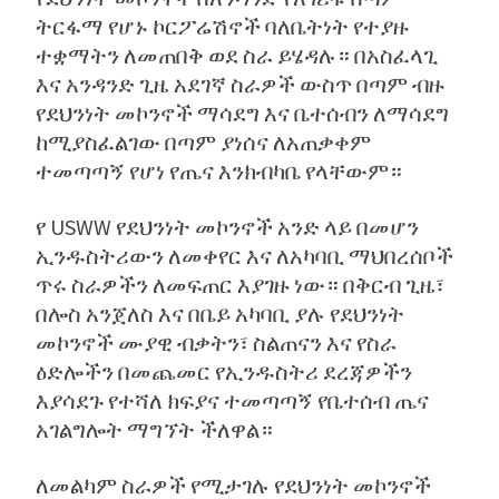
ትርፋማ የሆኑ ኮርፖሬሽኖች ባለቤትነት የተያዙ
ተቋማትን ለመጠበቅ ወደ ስራ ይሄዳሉ። በአስፈላጊ
እና አንዳንድ ጊዜ አደገኛ ስራዎች ውስጥ በጣም ብዙ
የደህንነት መኮንኖች ማሳደግ እና ቤተሰብን ለማሳደግ
ከሚያስፈልገው በጣም ያነሰና ለአጠቃቀም
ተመጣጣኝ የሆነ የጤና እንክብካቤ የላቸውም።
የ USWW የደህንነት መኮንኖች አንድ ላይ በመሆን
ኢንዱስትሪውን ለመቀየር እና ለአካባቢ ማህበረሰቦች
ጥሩ ስራዎችን ለመፍጠር እያገዙ ነው። በቅርብ ጊዜ፣
በሎስ አንጀለስ እና በቤይ አካባቢ ያሉ የደህንነት
መኮንኖች ሙያዊ ብቃትን፣ ስልጠናን እና የስራ
ዕድሎችን በመጨመር የኢንዱስትሪ ደረጃዎችን
እያሳደጉ የተሻለ ክፍያና ተመጣጣኝ የቤተሰብ ጤና
አገልግሎት ማግኘት ችለዋል።
ለመልካም ስራዎች የሚታገሉ የደህንነት መኮንኖች