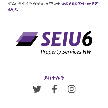
ብሄራዊ ጥረት የበለጠ ለማወቅ
ወደ ለደህንነት መቆም
ይሂዱ
ይከተሉን