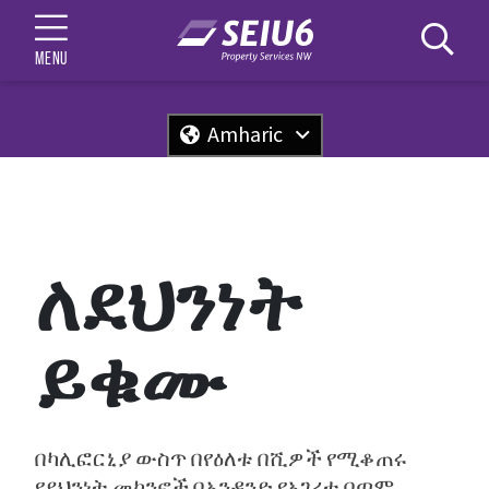
MENU
Amharic
ለደህንነት
ይቁሙ
በካሊፎርኒያ ውስጥ በየዕለቱ በሺዎች የሚቆጠሩ
የደህንነት መኮንኖች በአንዳንድ የአገሪቱ በጣም