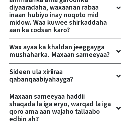
diyaaradaha, waxaanan rabaa
inaan hubiyo inay noqoto mid
midow. Waa kuwee shirkaddaha
aan ka codsan karo?
Wax ayaa ka khaldan jeeggayga
mushaharka. Maxaan sameeyaa?
Sideen ula xiriiraa
qabanqaabiyahayga?
Maxaan sameeyaa haddii
shaqada la iga eryo, warqad la iga
qoro ama aan wajaho tallaabo
edbin ah?