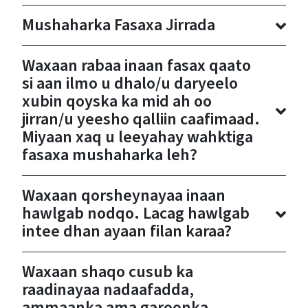
Mushaharka Fasaxa Jirrada
Waxaan rabaa inaan fasax qaato
si aan ilmo u dhalo/u daryeelo
xubin qoyska ka mid ah oo
jirran/u yeesho qalliin caafimaad.
Miyaan xaq u leeyahay wahktiga
fasaxa mushaharka leh?
Waxaan qorsheynayaa inaan
hawlgab nodqo. Lacag hawlgab
intee dhan ayaan filan karaa?
Waxaan shaqo cusub ka
raadinayaa nadaafadda,
ammaanka ama garoonka